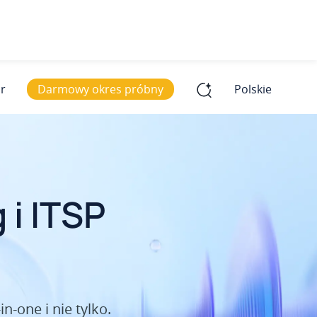
ar
Darmowy okres próbny
Polskie
iach na świecie
iach na świecie
i ITSP
 Więcej
 Więcej
n-one i nie tylko.