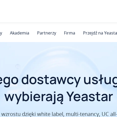
y
Akademia
Partnerzy
Firma
Przejdź na Yeast
Aktualizacje z lipca 2026
Aktualizacje z lipca 2026
chodzących wydarzen
chodzących wydarzen
-Series PBX
-Series PBX
V25.1
V25.1
ego dostawcy usług 
Łącz się globalnie. Angażuj się głębiej.
Łącz się globalnie. Angażuj się głębiej.
acja SMS i MCP z AI Receptionist · URL Live Chat ·
acja SMS i MCP z AI Receptionist · URL Live Chat ·
wybierają Yeastar
Zarezerwuj termin
Zarezerwuj termin
Odkryj teraz
Odkryj teraz
zrostu dzięki white label, multi-tenancy, UC all-i