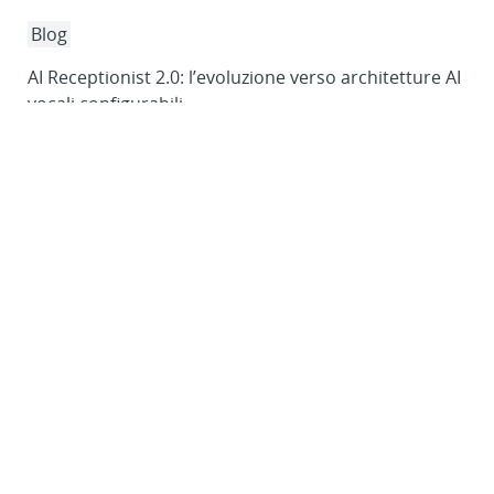
Blog
AI Receptionist 2.0: l’evoluzione verso architetture AI
vocali configurabili
1 lug. 2026
Leggi di più
Grow the Next Power
Celebrating 20 years of leadership in business
communications, Yeastar doesn’t just build easy-first UC
platforms; we build growth engines for service providers.