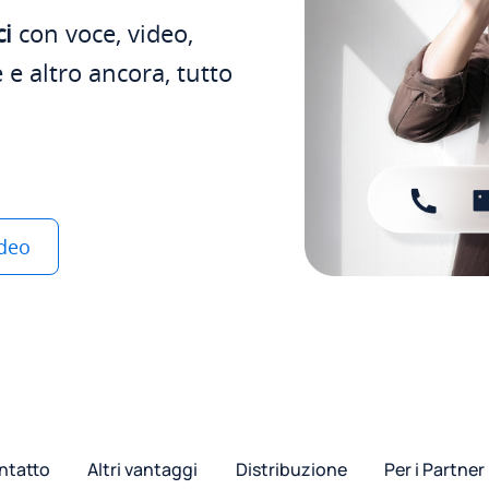
ci
con voce, video,
 e altro ancora, tutto
ideo
ntatto
Altri vantaggi
Distribuzione
Per i Partner