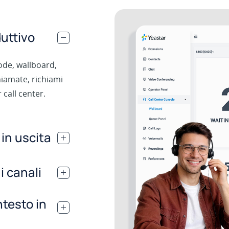
duttivo
.
ode, wallboard,
hiamate, richiami
 call center.
in uscita
.
 i canali
.
ntesto in
.