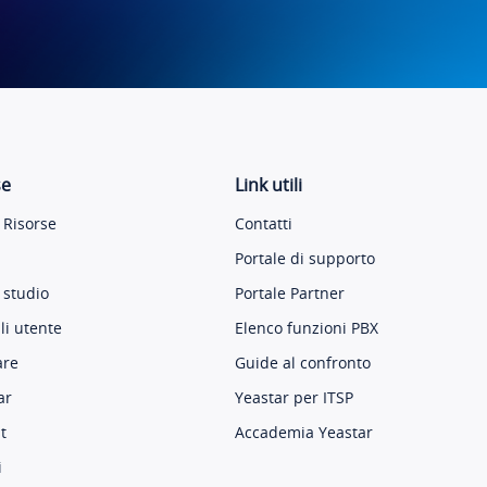
se
Link utili
 Risorse
Contatti
Portale di supporto
 studio
Portale Partner
i utente
Elenco funzioni PBX
are
Guide al confronto
ar
Yeastar per ITSP
t
Accademia Yeastar
i