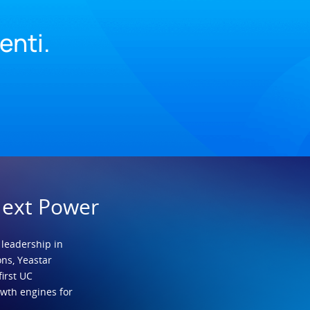
.
ienti.
Next Power
 leadership in
ns, Yeastar
first UC
owth engines for