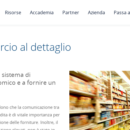
Risorse
Accademia
Partner
Azienda
Passa a
cio al dettaglio
n sistema di
mico e a fornire un
dono che la comunicazione tra
dita è di vitale importanza per
ione delle forniture. Inoltre, il
zione elevati, non è stato in