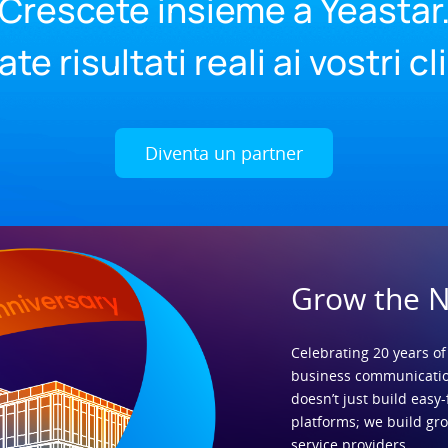
Crescete insieme a Yeastar
te risultati reali ai vostri cl
Diventa un partner
Grow the 
Celebrating 20 years of
business communicatio
doesn’t just build easy-
platforms; we build gr
service providers.