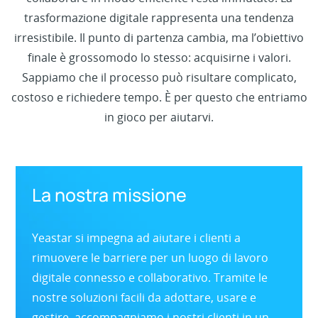
trasformazione digitale rappresenta una tendenza
irresistibile. Il punto di partenza cambia, ma l’obiettivo
finale è grossomodo lo stesso: acquisirne i valori.
Sappiamo che il processo può risultare complicato,
costoso e richiedere tempo. È per questo che entriamo
in gioco per aiutarvi.
La nostra missione
Yeastar si impegna ad aiutare i clienti a
rimuovere le barriere per un luogo di lavoro
digitale connesso e collaborativo. Tramite le
nostre soluzioni facili da adottare, usare e
gestire, accompagniamo i nostri clienti in un