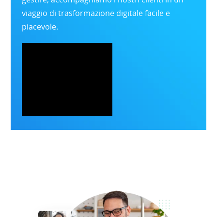
viaggio di trasformazione digitale facile e
piacevole.