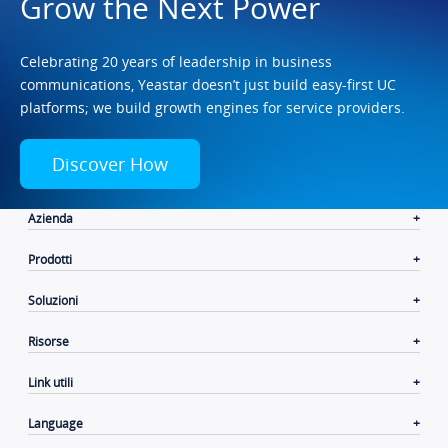
Grow the Next Power
Celebrating 20 years of leadership in business
communications, Yeastar doesn’t just build easy-first UC
platforms; we build growth engines for service providers.
Discover How
Azienda
Prodotti
Soluzioni
Risorse
Link utili
Language