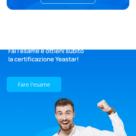
Fai l'esame e ottieni subito
la certificazione Yeastar!
Fare l'esame