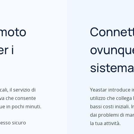
remoto
Connett
r i
ovunque
sistema
li, il servizio di
Yeastar introduce in
iva che consente
utilizzo che collega
ue in pochi minuti.
bassi costi iniziali.
dai problemi di man
cesso sicuro
la tua attività.