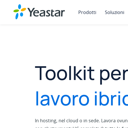
Prodotti
Soluzioni
Toolkit per 
lavoro ibri
In hosting, nel cloud o in sede. Lavora ovun