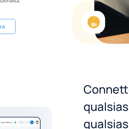
zionalità.
ra
Connett
qualsias
qualsias