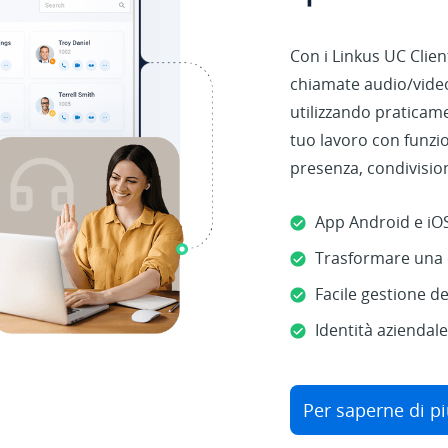
Con i Linkus UC Clien
chiamate audio/video,
utilizzando praticame
tuo lavoro con funzi
presenza, condivisione
App Android e iO
Trasformare una 
Facile gestione d
Identità aziendal
Per saperne di p