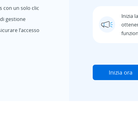
 con un solo clic
Inizia l
di gestione
ottener
icurare l’accesso
funzio
Inizia ora