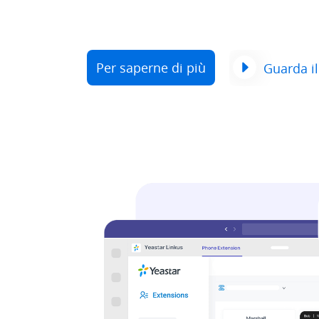
Per saperne di più
Guarda il