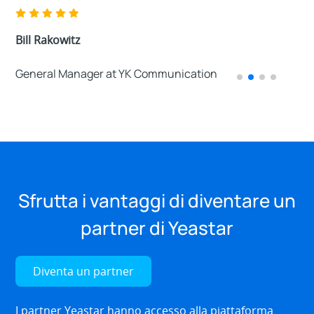
President at BlueStar Telephone Consulting
President at BlueStar Telephone Consulting
Benjamin Silver
Nick Balga
Benjamin Silver
Bill Rakowitz
President at Silver Communications
CEO of Cougar Telecom
President at Silver Communications
General Manager at YK Communication
Sfrutta i vantaggi di diventare un
partner di Yeastar
Diventa un partner
I partner Yeastar hanno accesso alla piattaforma