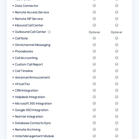
Data Connector
Remote Access Service
Remote SIP Service
Inbound Call Center
Outbound Call Center
Call Note
Omnichannel Messaging
Phonebooks
Call Accounting
Custom Call Report
Call Timeline
Voicemail Annoucement
Virtual Fax
CRM Integration
Helpdesk Integration
Microsoft 365 Integration
Google SSO Integration
Red Hat Integration
Database Contacts Sync
Remote Archiving
Hotel Management Module