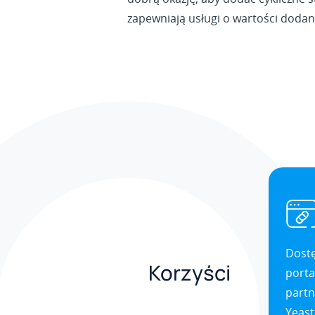
zapewniają usługi o wartości dodane
Dost
Korzyści
porta
partn
Yeast