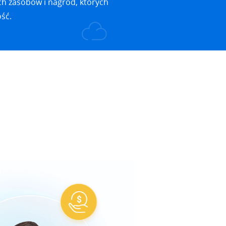
ch zasobów i nagród, których
ość.