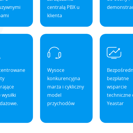
luzywnymi
centralą PBX u
demonstrac
bami
klienta
centrowane
Wysoce
Bezpośredn
ty
konkurencyjna
bezpłatne
rające
marża i cykliczny
wsparcie
 wysiłki
model
techniczne
edażowe.
przychodów
Yeastar