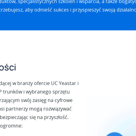
uktów, specjalistycznych szkoleń i wsparcia, a także bogaty
rzebujesz, aby odnieść sukces i przyspieszyć swoją działaln
ości
odącej w branży ofercie UC Yeastar i
IP trunków i wybranego sprzętu
rzającym swój zasięg na cyfrowe
nasi partnerzy mogą rozwiązywać
ezpieczając się na przyszłość.
ą ogromne: