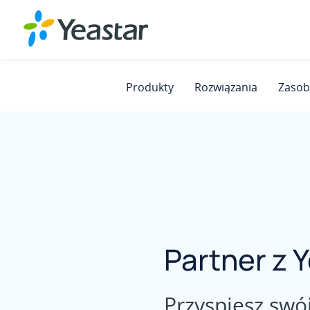
Produkty
Rozwiązania
Zasob
Partner z 
Przyspiesz swó