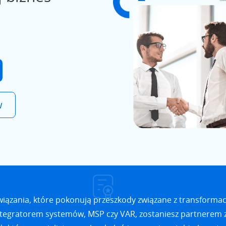
w
wiązania, które pokonują przeszkody związane z transformacj
integratorem systemów, MSP czy VAR, zostaniesz partnerem