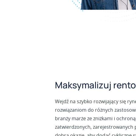
Maksymalizuj rent
Wejdź na szybko rozwijający się ry
rozwiązaniom do różnych zastosowa
branży marże ze zniżkami i ochroną
zatwierdzonych, zarejestrowanych 
dobrą okazję, aby dodać cykliczne 