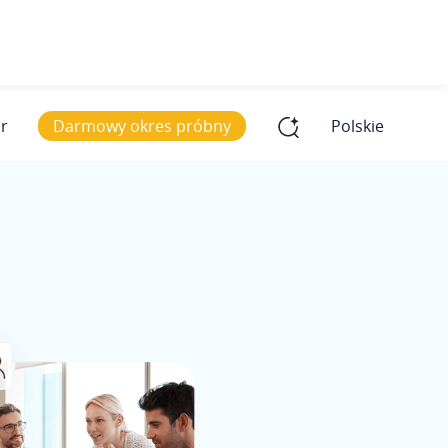
ar
Darmowy okres próbny
Polskie