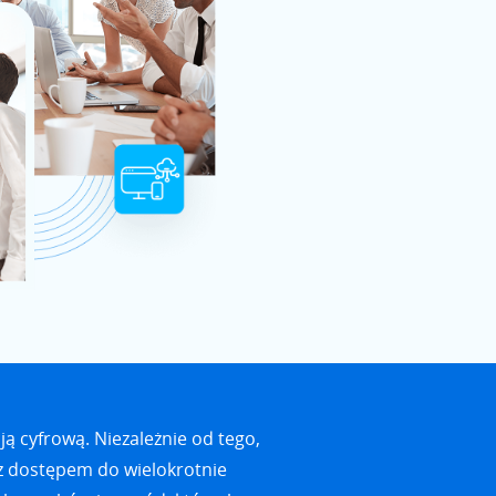
ą cyfrową. Niezależnie od tego,
 z dostępem do wielokrotnie