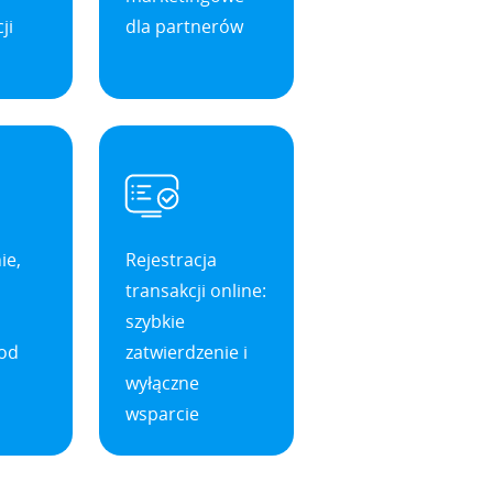
ji
dla partnerów
ie,
Rejestracja
transakcji online:
szybkie
 od
zatwierdzenie i
wyłączne
wsparcie