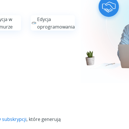
ycja w
Edycja
murze
oprogramowania
y subskrypcji
, które generują