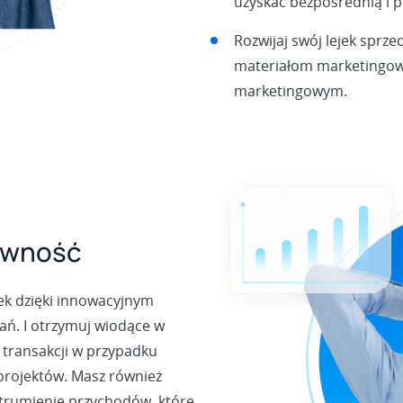
uzyskać bezpośrednią i 
Rozwijaj swój lejek sprz
materiałom marketingow
marketingowym.
owność
nek dzięki innowacyjnym
ń. I otrzymuj wiodące w
 transakcji w przypadku
projektów. Masz również
strumienie przychodów, które