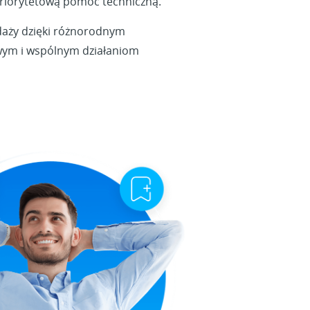
priorytetową pomoc techniczną.
edaży dzięki różnorodnym
ym i wspólnym działaniom