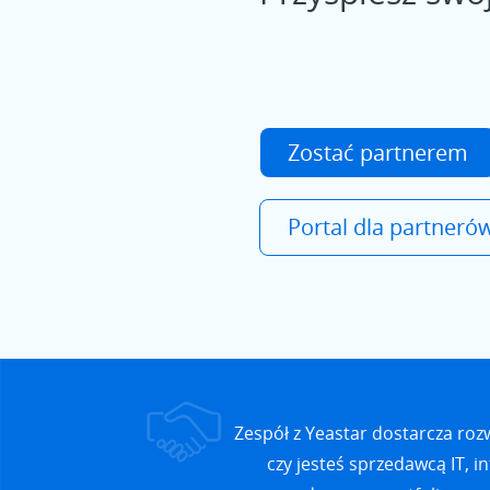
Zostać partnerem
Portal dla partneró
Zespół z Yeastar dostarcza roz
czy jesteś sprzedawcą IT, 