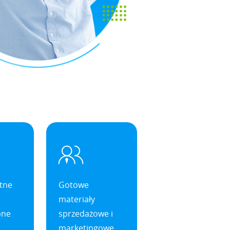
atne
Gotowe
materiały
bne
sprzedażowe i
marketingowe