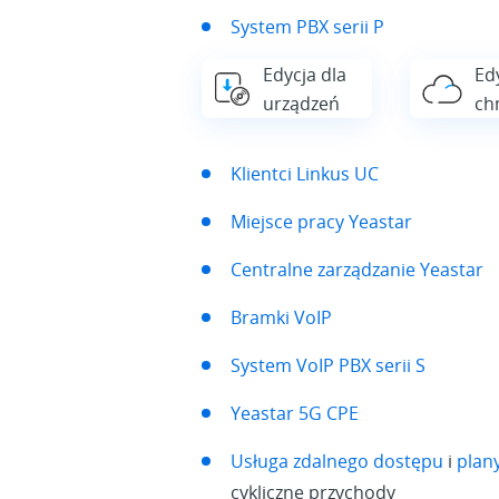
System PBX serii P
Edycja dla
Ed
urządzeń
ch
Klientci Linkus UC
Miejsce pracy Yeastar
Centralne zarządzanie Yeastar
Bramki VoIP
System VoIP PBX serii S
Yeastar 5G CPE
Usługa zdalnego dostępu
i
plan
cykliczne przychody