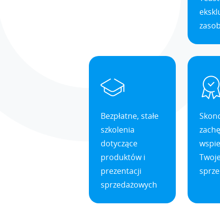
eksk
zaso
Bezpłatne, stałe
Skon
szkolenia
zachę
dotyczące
wspie
produktów i
Twoje
prezentacji
sprz
sprzedażowych