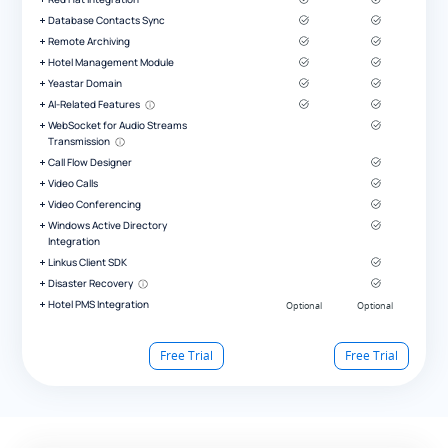
Database Contacts Sync
Remote Archiving
Hotel Management Module
Yeastar Domain
AI-Related Features
WebSocket for Audio Streams
Transmission
Call Flow Designer
Video Calls
Video Conferencing
Windows Active Directory
Integration
Linkus Client SDK
Disaster Recovery
Hotel PMS Integration
Free Trial
Free Trial