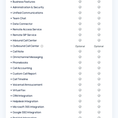
Business Features
Administration & Security
Unified Communications
Team Chat
Data Connector
Remote Access Service
Remote SIP Service
Inbound Call Center
Outbound Call Center
Call Note
Omnichannel Messaging
Phonebooks
Call Accounting
Custom Call Report
Call Timeline
Voicemail Annoucement
Virtual Fax
CRM Integration
Helpdesk Integration
Microsoft 365 Integration
Google SSO Integration
Red Hat Integration