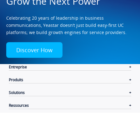
Grow the Next Power
Celebrating 20 years of leadership in business
communications, Yeastar doesn’t just build easy-first UC
platforms; we build growth engines for service providers.
Discover How
Entreprise
Produits
Solutions
Ressources
Liens utiles
Language