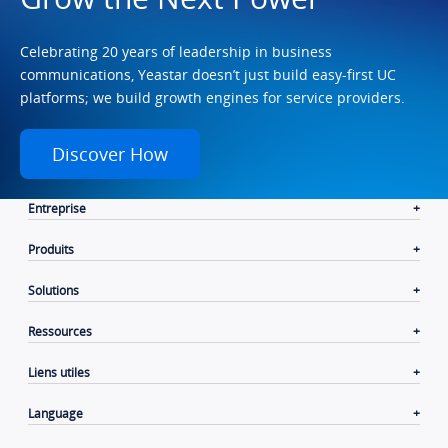
Celebrating 20 years of leadership in business
communications, Yeastar doesn’t just build easy-first UC
platforms; we build growth engines for service providers.
Discover How
Entreprise
Produits
Solutions
Ressources
Liens utiles
Language