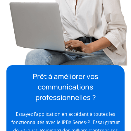
Prêt à améliorer vos
communications
professionnelles ?
Essayez l’application en accédant à toutes les
fonctionnalités avec le IPBX Series-P. Essai gratuit
de 30 jours. Rejoignez des milliers d’entreprises