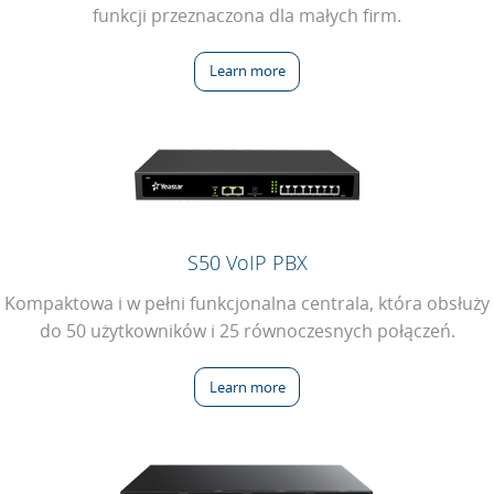
funkcji przeznaczona dla małych firm.
Learn more
S50 VoIP PBX
Kompaktowa i w pełni funkcjonalna centrala, która obsłuży
do 50 użytkowników i 25 równoczesnych połączeń.
Learn more