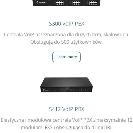
S300 VoIP PBX
Centrala VoIP przeznaczona dla dużych firm, skalowalna.
Obsługują do 500 użytkowników.
Learn more
S412 VoIP PBX
Elastyczna i modułowa centrala VoIP PBX z maksymalnie 12
modułami FXS i obsługująca do 4 linii BRI.