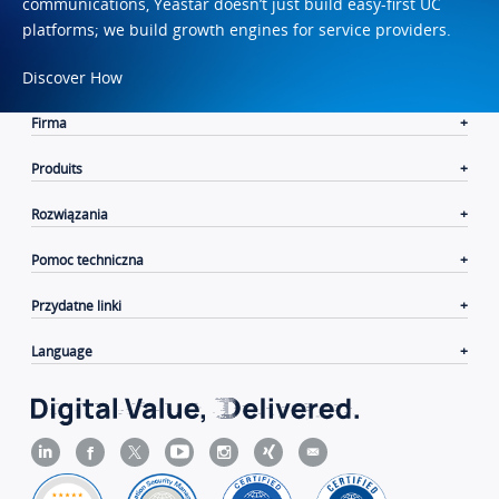
communications, Yeastar doesn’t just build easy-first UC
platforms; we build growth engines for service providers.
Discover How
Firma
Produits
Rozwiązania
Pomoc techniczna
Przydatne linki
Language