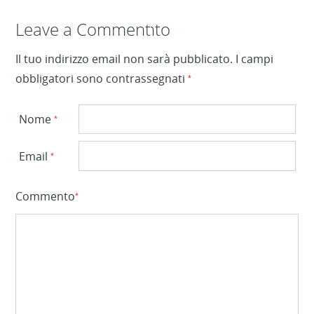
Lascia un commento
Leave a Comment
Il tuo indirizzo email non sarà pubblicato.
I campi
obbligatori sono contrassegnati
*
Nome
*
Email
*
Commento
*