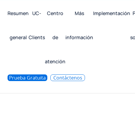
Resumen
UC-
Centro
Más
Implementación
P
general
Clients
de
información
s
atención
Prueba Gratuita
Contáctenos