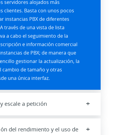
os servidores alojados más
s clientes. Basta con unos pocos
ear instancias PBX de diferentes
A través de una vista de lista
leva a cabo el seguimiento de la
scripción e información comercial
 instancias de PBX; de manera que
ncillo gestionar la actualización, la
el cambio de tamaño y otras
de una única interfaz.
+
y escale a petición
+
ión del rendimiento y el uso de