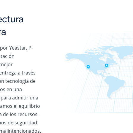
ectura
ra
or Yeastar, P-
ntación
 mejor
entrega a través
on tecnología de
os en una
a para admitir una
amos el equilibrio
a de los recursos.
mos de seguridad
 malintencionados.