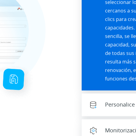
seleccionar l
cercanos a su
clics para cr
capacidades. 
sencilla, se l
capacidad, su
de todas sus
resulta más se
renovación, 
funciones des
Personalice 
Monitorizac