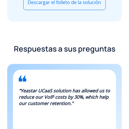
Descargar el folleto de la solución
Respuestas a sus preguntas
.
"Yeastar UCaaS solution has allowed us to
"Ye
reduce our VoIP costs by 30%, which help
all
We
our customer retention."
co
par
med