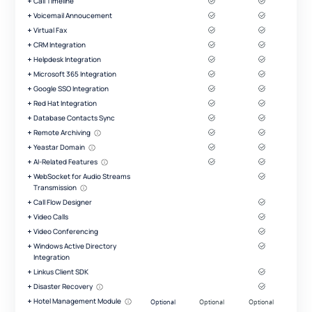
Call Timeline
Voicemail Annoucement
Virtual Fax
CRM Integration
Helpdesk Integration
Microsoft 365 Integration
Google SSO Integration
Red Hat Integration
Database Contacts Sync
Remote Archiving
Yeastar Domain
AI-Related Features
WebSocket for Audio Streams
Transmission
Call Flow Designer
Video Calls
Video Conferencing
Windows Active Directory
Integration
Linkus Client SDK
Disaster Recovery
Hotel Management Module
Optional