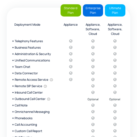
Standard
Enterprise
Ultimate
Plan
Plan
Plan
Deployment Mode
Appliance
Appliance,
Appliance,
Software,
Software,
Cloud
Cloud
Telephony Features
Business Features
Administration & Security
Unified Communications
Team Chat
Data Connector
Remote Access Service
Remote SIP Service
Inbound Call Center
Outbound Call Center
Call Note
Omnichannel Messaging
Phonebooks
Call Accounting
Custom Call Report