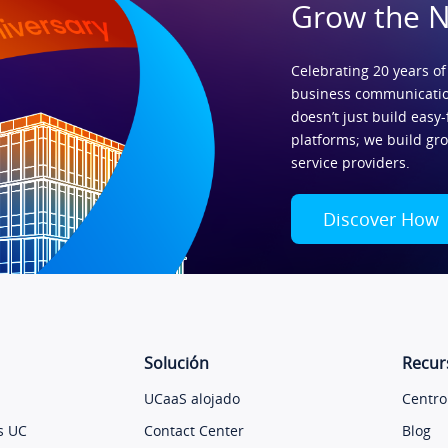
Grow the 
Celebrating 20 years of
business communicatio
doesn’t just build easy-
platforms; we build gr
service providers.
Discover How
Solución
Recur
UCaaS alojado
Centro
s UC
Contact Center
Blog