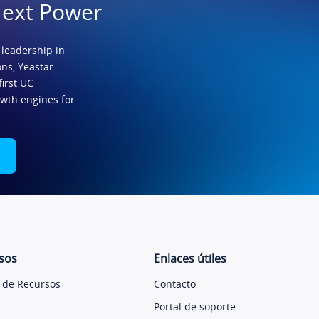
Next Power
 leadership in
ns, Yeastar
first UC
owth engines for
sos
Enlaces útiles
 de Recursos
Contacto
Portal de soporte