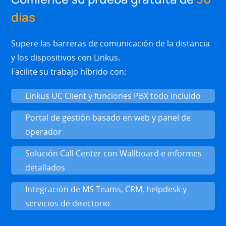
días
Supere las barreras de comunicación de la distancia
y los dispositivos con Linkus.
Facilite su trabajo híbrido con:
Linkus UC Client y funciones PBX todo incluido
Portal de gestión basado en web y panel de
operador
Solución Call Center con Wallboard e informes
detallados
Integración de MS Teams, CRM, helpdesk y
servicios de directorio