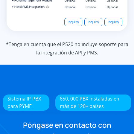
Hotel Management Module
Optional
Hotel PMS Integration
Optional
Inquiry
Inquiry
Inquiry
*Tenga en cuenta que el P520 no incluye soporte para
la integración de API y PMS.
Sistema IP-PBX
650, 000 PBX instaladas en
para PYME
más de 120+ países
Póngase en contacto con