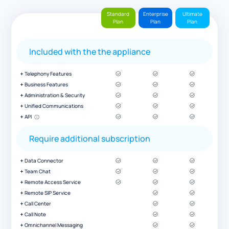
Standard
Enterprise
Ultimate
Plan
Plan
Plan
Included with the the appliance
Telephony Features
Business Features
Administration & Security
Unified Communications
API
Require additional subscription
Data Connector
Team Chat
Remote Access Service
Remote SIP Service
Call Center
Call Note
Omnichannel Messaging