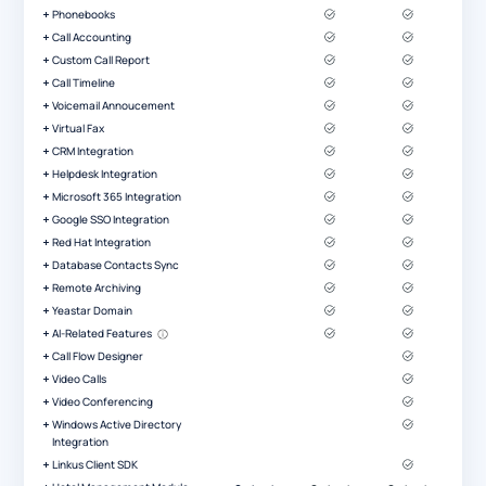
Phonebooks
Call Accounting
Custom Call Report
Call Timeline
Voicemail Annoucement
Virtual Fax
CRM Integration
Helpdesk Integration
Microsoft 365 Integration
Google SSO Integration
Red Hat Integration
Database Contacts Sync
Remote Archiving
Yeastar Domain
AI-Related Features
Call Flow Designer
Video Calls
Video Conferencing
Windows Active Directory
Integration
Linkus Client SDK