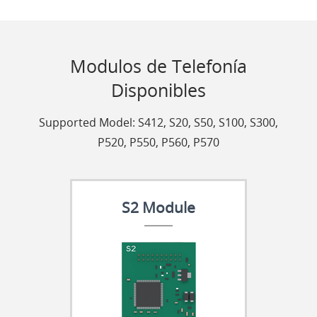
Modulos de Telefonía
Disponibles
Supported Model: S412, S20, S50, S100, S300,
P520, P550, P560, P570
S2 Module