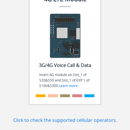
3G/4G Voice Call & Data
Insert 4G module on Slot_1 of
S20&S50 and Slot_1 of EXP 1 of
S100&S300.
Learn more.
.
.
.
.
.
Click to check the supported cellular operators.