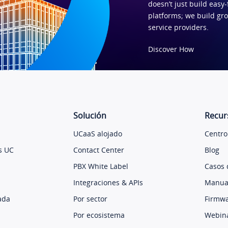
doesn’t just build easy-
platforms; we build gr
service providers.
Discover How
Solución
Recur
UCaaS alojado
Centro
s UC
Contact Center
Blog
PBX White Label
Casos 
Integraciones & APIs
Manual
ada
Por sector
Firmw
Por ecosistema
Webin