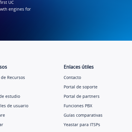
first UC
owth engines for
sos
Enlaces útiles
 de Recursos
Contacto
Portal de soporte
de estudio
Portal de partners
es de usuario
Funciones PBX
are
Guías comparativas
ar
Yeastar para ITSPs