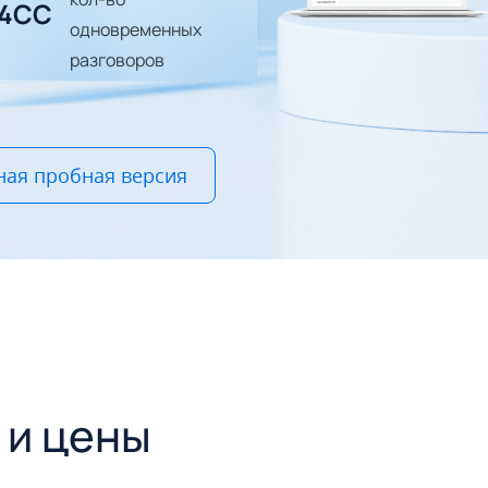
24CC
одновременных
разговоров
ная пробная версия
 и цены