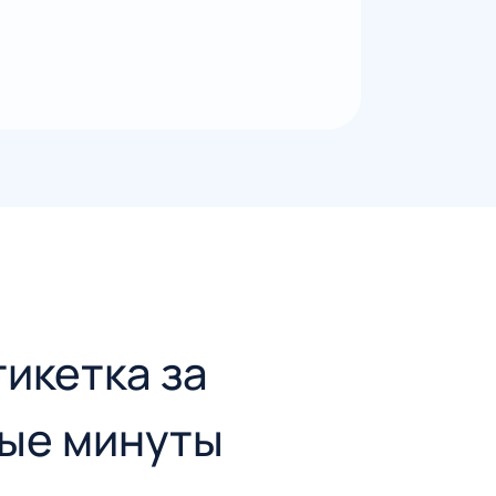
тикетка за
ые минуты