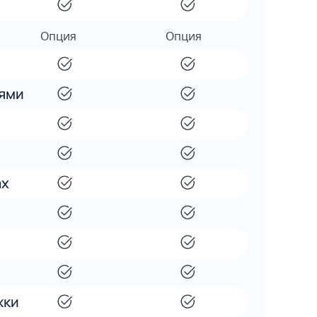
ями
ах
жки