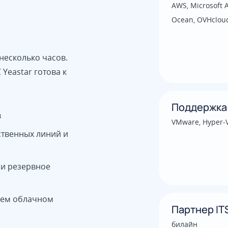
AWS, Microsoft A
Ocean, OVHcloud
несколько часов.
eastar готова к
Поддержка
в
VMware, Hyper-
ственных линий и
 и резервное
шем облачном
Партнер IT
билайн