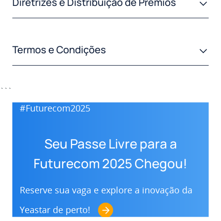
Diretrizes e Distribuição de Prêmios
Termos e Condições
```
#Futurecom2025
Seu Passe Livre para a
Futurecom 2025 Chegou!
Reserve sua vaga e explore a inovação da
Yeastar de perto!