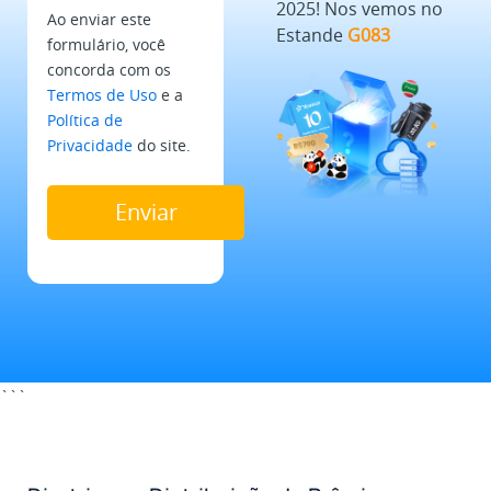
2025! Nos vemos no
Ao enviar este
Estande
G083
formulário, você
concorda com os
Termos de Uso
e a
Política de
Privacidade
do site.
```