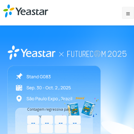
Contagem regressiva para o
encontro
--
--
--
--