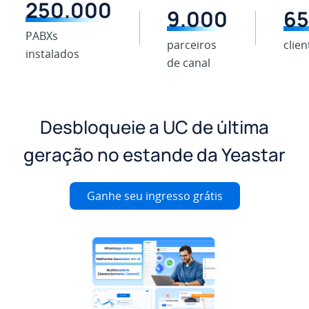
250.000
9.000
65
PABXs
parceiros
clien
instalados
de canal
Desbloqueie a UC de última
geração no estande da Yeastar
Ganhe seu ingresso grátis