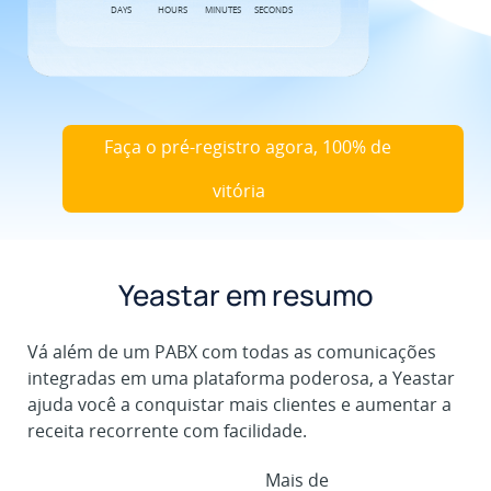
DAYS
HOURS
MINUTES
SECONDS
Faça o pré-registro agora, 100% de
vitória
*Sorteio de ingressos grátis online;
Yeastar em resumo
outros no Estande G083.
Vá além de um PABX com todas as comunicações
integradas em uma plataforma poderosa, a Yeastar
ajuda você a conquistar mais clientes e aumentar a
receita recorrente com facilidade.
Mais de