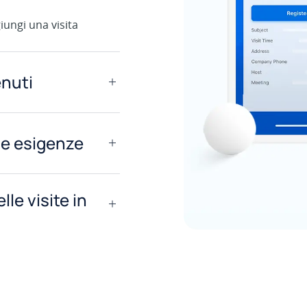
iungi una visita
enuti
.
le esigenze
.
lle visite in
.