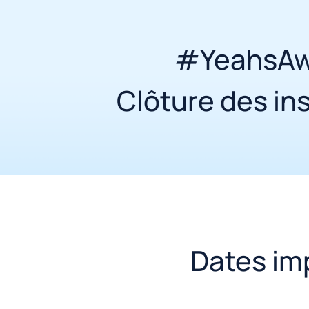
#YeahsAw
Clôture des in
Dates im