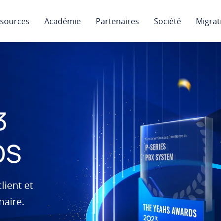
sources
Académie
Partenaires
Société
Migrat
3
DS
lient et
naire.