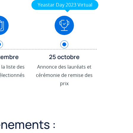
.
Yeastar Day 2023 Virtual
tembre
25 octobre
a liste des
Annonce des lauréats et
électionnés
cérémonie de remise des
prix
énements :