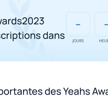
ards2023
--
-
scriptions dans
JOURS
HEU
portantes des Yeahs Aw