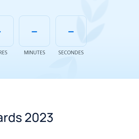
-
--
--
RES
MINUTES
SECONDES
ards 2023