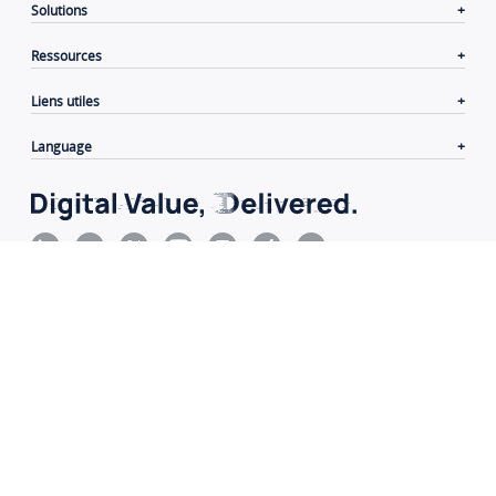
Solutions
Ressources
Liens utiles
Language
Contacts
|
Conditions d'utilisation
|
Confidentialité
|
Cookies
|
Clause de non-responsabilité
Copyright© 2006-2026 Xiamen Yeastar Digital Technology