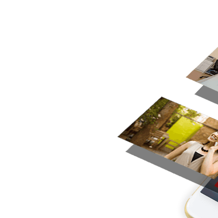
a con la
ca se pierda una
reducir los gastos
alizadas a través de