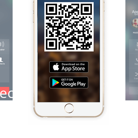
ectado y
uier lugar
star S-Series VoIP