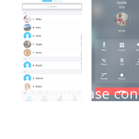
Manténgase con
trabaje en cualq
Linkus integra celudar de iOS & Android con
Yea