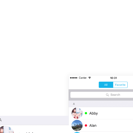
olaboración Consolida
iones proporciona una visión general de su directorio corpo
sponible para una llamada y hacer transferencia asistida y t
a ellos durante una llamada.