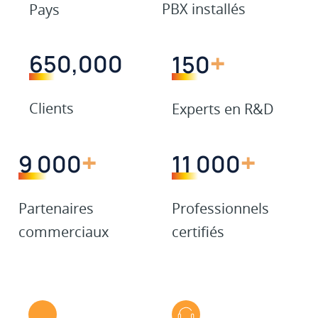
PBX installés
Pays
+
650,000
150
Clients
Experts en R&D
+
+
Lancez l'année avec chance
9 000
11 000
*Premier tirage aux stands B004 et F019 et G043, second
Partenaires
Professionnels
tirage en ligne
commerciaux
certifiés