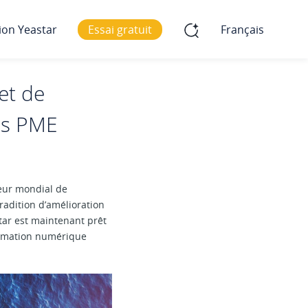
ion Yeastar
Essai gratuit
Français
et de
es PME
seur mondial de
radition d’amélioration
tar est maintenant prêt
formation numérique