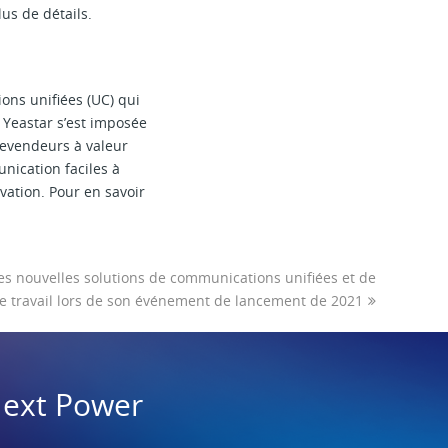
us de détails.
ons unifiées (UC) qui
é Yeastar s’est imposée
revendeurs à valeur
unication faciles à
vation. Pour en savoir
es nouvelles solutions de communications unifiées et de
 de travail lors de son événement de lancement de 2021
Next Power