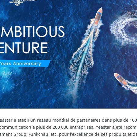
eastar a établi un réseau mondial de partenaires dans plus de 100 
 communication à plus de 200 000 entreprises. Yeastar a été réco
ent Group, Funkchau, etc. pour l’excellence de ses produits et 