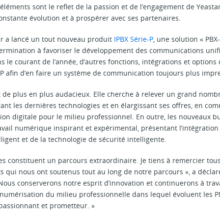
éléments sont le reflet de la passion et de l’engagement de Yeasta
onstante évolution et à prospérer avec ses partenaires.
ar a lancé un tout nouveau produit
IPBX Série-P
, une solution « PBX
ermination à favoriser le développement des communications unifi
ns le courant de l’année, d’autres fonctions, intégrations et option
 P afin d’en faire un système de communication toujours plus impr
st de plus en plus audacieux. Elle cherche à relever un grand nombr
ant les dernières technologies et en élargissant ses offres, en co
on digitale pour le milieu professionnel. En outre, les nouveaux b
avail numérique inspirant et expérimental, présentant l’intégrati
ligent et de la technologie de sécurité intelligente.
s constituent un parcours extraordinaire. Je tiens à remercier tou
ts qui nous ont soutenus tout au long de notre parcours », a déclaré
Nous conserverons notre esprit d’innovation et continuerons à trava
la numérisation du milieu professionnelle dans lequel évoluent les
 passionnant et prometteur. »