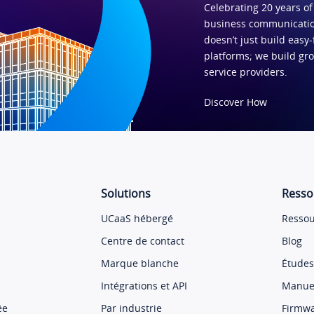
Celebrating 20 years of
business communicatio
doesn’t just build easy-
platforms; we build gr
service providers.
Discover How
Solutions
Resso
UCaaS hébergé
Ressou
Centre de contact
Blog
Marque blanche
Études
Intégrations et API
Manuel
ée
Par industrie
Firmw