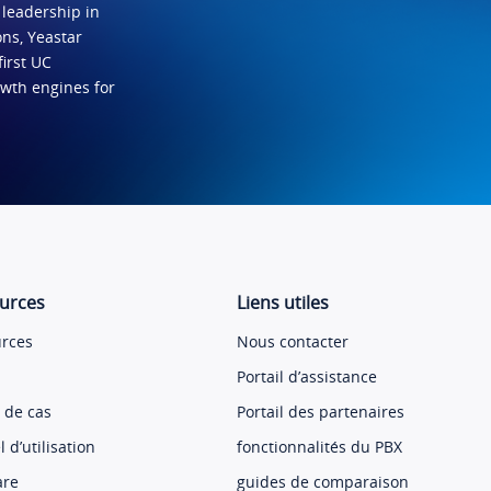
 leadership in
ns, Yeastar
first UC
owth engines for
urces
Liens utiles
rces
Nous contacter
Portail d’assistance
 de cas
Portail des partenaires
 d’utilisation
fonctionnalités du PBX
are
guides de comparaison