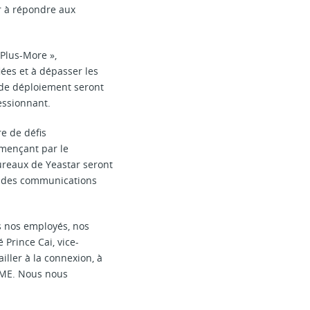
r à répondre aux
-Plus-More »,
ées et à dépasser les
s de déploiement seront
essionnant.
e de défis
mmençant par le
ureaux de Yeastar seront
on des communications
s nos employés, nos
 Prince Cai, vice-
iller à la connexion, à
 PME. Nous nous