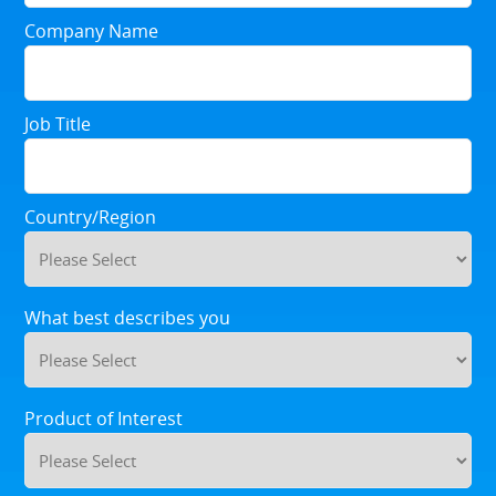
Company Name
Job Title
Country/Region
What best describes you
Product of Interest