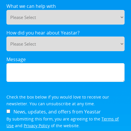
What we can help with
How did you hear about Yeastar?
Message
Check the box below if you would love to receive our
newsletter. You can unsubscribe at any time.
News, updates, and offers from Yeastar
By submitting this form, you are agreeing to the
Terms of
Use
and
Privacy Policy
of the website.