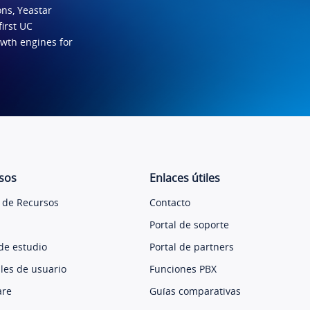
ns, Yeastar
first UC
owth engines for
sos
Enlaces útiles
 de Recursos
Contacto
Portal de soporte
de estudio
Portal de partners
es de usuario
Funciones PBX
are
Guías comparativas