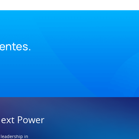
ientes.
Next Power
 leadership in