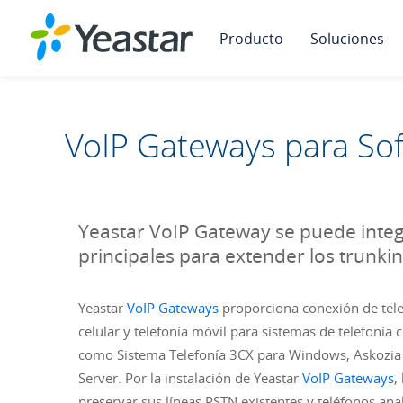
Producto
Soluciones
VoIP Gateways para So
Yeastar VoIP Gateway se puede inte
principales para extender los trunkin
Yeastar
VoIP Gateways
proporciona conexión de tele
celular y telefonía móvil para sistemas de telefonía
como Sistema Telefonía 3CX para Windows, Askozia P
Server. Por la instalación de Yeastar
VoIP Gateways
,
preservar sus líneas PSTN existentes y teléfonos anal