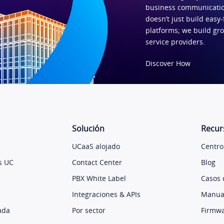
business communicatio
doesn’t just build easy-
platforms; we build gr
service providers.
Discover How
Solución
Recur
UCaaS alojado
Centro
s UC
Contact Center
Blog
PBX White Label
Casos 
Integraciones & APIs
Manual
ada
Por sector
Firmw