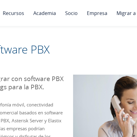
Recursos
Academia
Socio
Empresa
Migrar a
ftware PBX
grar con software PBX
gs para la PBX.
fonía móvil, conectividad
 comercial basados en software
BX, Asterisk Server y Elastix
 las empresas podrían
ógicos y disfrutar de los