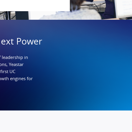
Next Power
 leadership in
ns, Yeastar
first UC
owth engines for