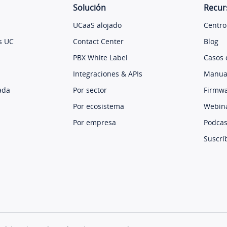
Solución
Recur
UCaaS alojado
Centro
s UC
Contact Center
Blog
PBX White Label
Casos 
Integraciones & APIs
Manual
ada
Por sector
Firmw
Por ecosistema
Webin
Por empresa
Podcas
Suscrí