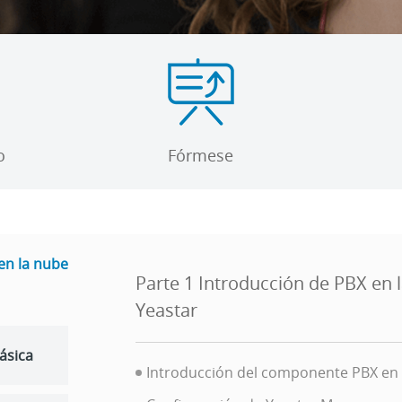
o
Fórmese
en la nube
Parte 1 Introducción de PBX en 
Yeastar
ásica
Introducción del componente PBX en 