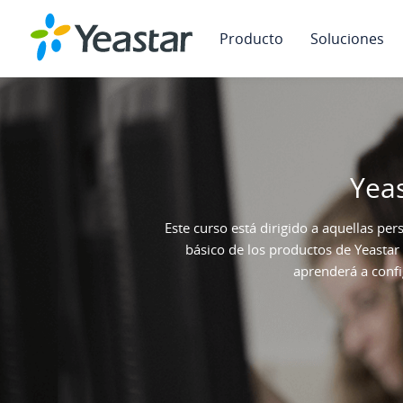
Producto
Soluciones
Yeas
Este curso está dirigido a aquellas pe
básico de los productos de Yeastar 
aprenderá a confi