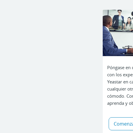
Póngase en c
con los expe
Yeastar en ca
cualquier otr
cómodo. Cons
aprenda y ob
Comenz