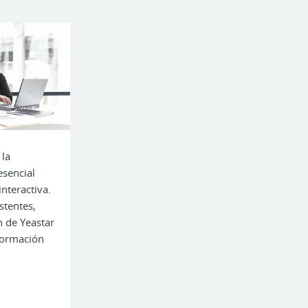
la
esencial
interactiva.
stentes,
 de Yeastar
formación