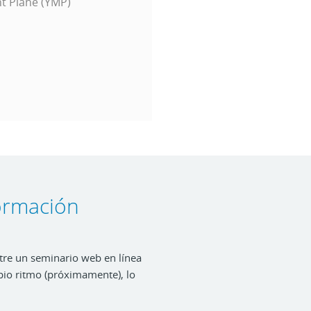
t Plane (YMP)
ormación
ntre un seminario web en línea
pio ritmo (próximamente), lo