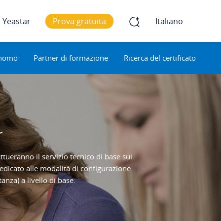
 Yeastar
Prova gratuita
Italiano
onomo
Partner di formazione
Ricerca del certificato
r
tueranno il servizio tecnico di base sui
 dedicato alle modalità di configurazione
nza) a livello di base.