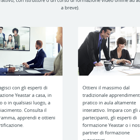
rattivo, con istruttore o un corso di formazione video online ad 
a breve).
agisci con gli esperti di
Ottieni il massimo dal
zione Yeastar a casa, in
tradizionale apprendimen
io o in qualsiasi luogo, a
pratico in aula altamente
iacimento. Consulta il
interattivo. Impara con gli a
ramma, apprendi e ottieni
partecipanti, gli esperti di
rtificazione.
formazione Yeastar o i nos
partner di formazione