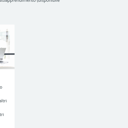
autoapprendimento (disponibile
to
ltri
tri