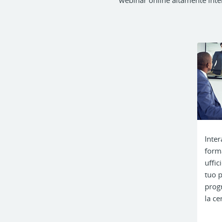
webinar online altamente inte
Inter
forma
uffic
tuo p
prog
la ce