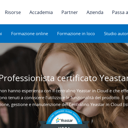
Risorse
Accademia
Partner
Azienda
Passa a
i
Formazione online
Formazione in loco
Studio aut
Professionista certificato Yeasta
on hanno esperienza con il centralino Yeastar in Cloud e che effet
 sono tenuti a conoscere l’utilizzo e le funzionalità del prodotto. È
ione, gestione e manutenzione del Centralino Yeastar in Cloud (ista