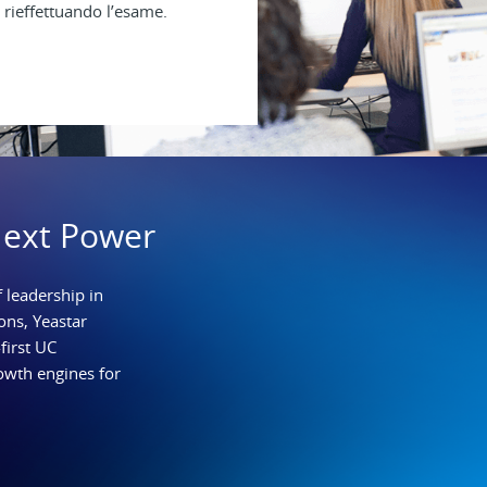
 rieffettuando l’esame.
Next Power
 leadership in
ns, Yeastar
first UC
owth engines for