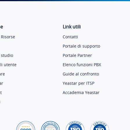
se
Link utili
 Risorse
Contatti
Portale di supporto
 studio
Portale Partner
i utente
Elenco funzioni PBX
are
Guide al confronto
ar
Yeastar per ITSP
t
Accademia Yeastar
i