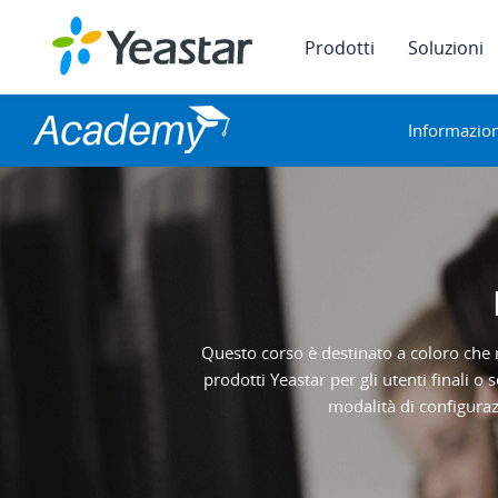
Prodotti
Soluzioni
Informazion
Questo corso è destinato a coloro che n
prodotti Yeastar per gli utenti finali o
modalità di configuraz