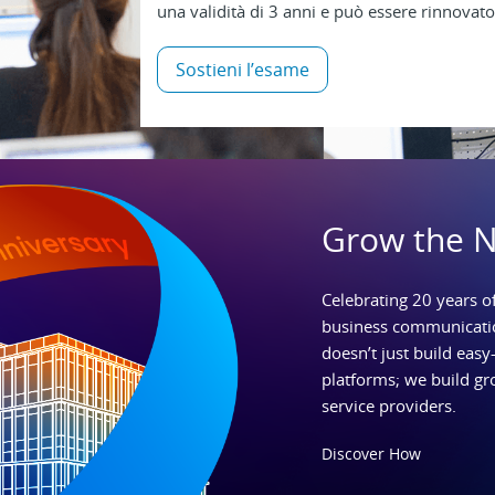
una validità di 3 anni e può essere rinnovato
Sostieni l’esame
Grow the 
Celebrating 20 years of
business communicatio
doesn’t just build easy-
platforms; we build gr
service providers.
Discover How