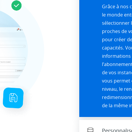
Grâce à nos 
le monde enti
sélectionner 
proches de vos
pour créer de
capacités. Vo
informations r
l’abonnement
de vos instanc
vous permet d
niveau, le re
redimensionn
de la même in
Personnalis