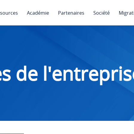
sources
Académie
Partenaires
Société
Migrat
s de l'entrepris