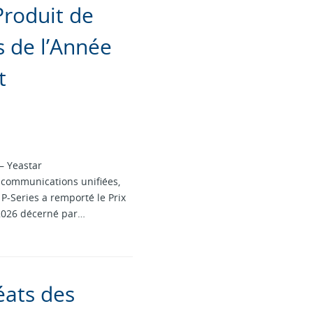
Produit de
 de l’Année
t
— Yeastar
 communications unifiées,
-Series a remporté le Prix
2026 décerné par…
éats des