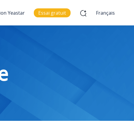
ion Yeastar
Essai gratuit
Français
e