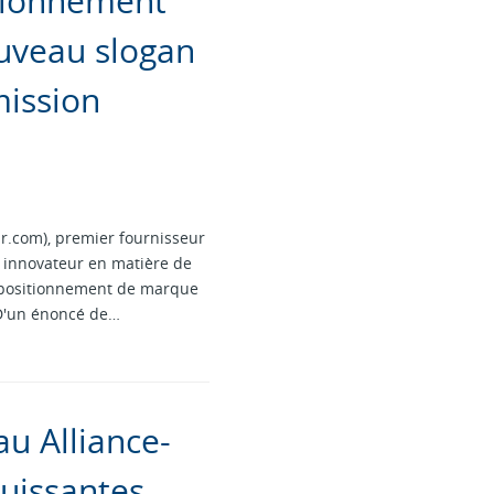
itionnement
uveau slogan
mission
r.com), premier fournisseur
 innovateur en matière de
u positionnement de marque
. D'un énoncé de…
au Alliance-
uissantes