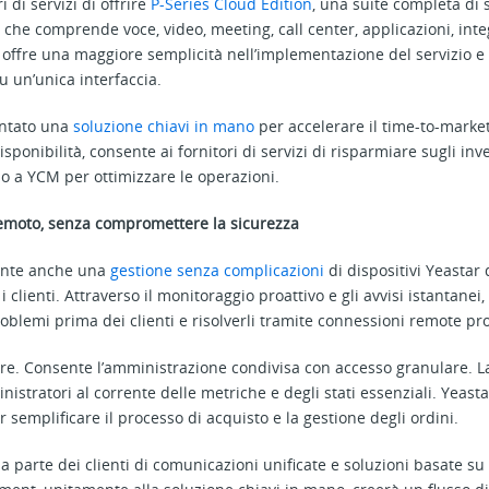
 di servizi di offrire
P-Series Cloud Edition
, una suite completa di 
che comprende voce, video, meeting, call center, applicazioni, inte
offre una maggiore semplicità nell’implementazione del servizio e 
u un’unica interfaccia.
entato una
soluzione chiavi in mano
per accelerare il time-to-marke
isponibilità, consente ai fornitori di servizi di risparmiare sugli in
so a YCM per ottimizzare le operazioni.
 remoto, senza compromettere la sicurezza
sente anche una
gestione senza complicazioni
di dispositivi Yeastar d
clienti. Attraverso il monitoraggio proattivo e gli avvisi istantanei,
roblemi prima dei clienti e risolverli tramite connessioni remote pr
are. Consente l’amministrazione condivisa con accesso granulare. 
istratori al corrente delle metriche e degli stati essenziali. Yeas
r semplificare il processo di acquisto e la gestione degli ordini.
 parte dei clienti di comunicazioni unificate e soluzioni basate su