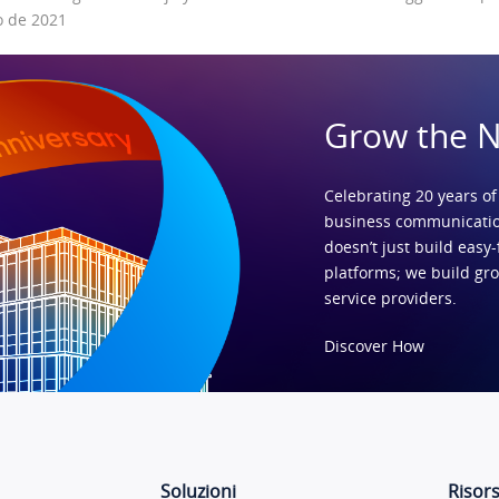
o de 2021
Grow the 
Celebrating 20 years of
business communicatio
doesn’t just build easy-
platforms; we build gr
service providers.
Discover How
Soluzioni
Risor