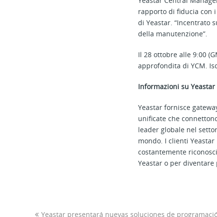
Yeastar Central Managem
rapporto di fiducia con i 
di Yeastar. “Incentrato s
della manutenzione”.
Il 28 ottobre alle 9:00 
approfondita di YCM. Isc
Informazioni su Yeastar
Yeastar fornisce gateway
unificate che connettono 
leader globale nel settor
mondo. I clienti Yeastar
costantemente riconosciu
Yeastar o per diventare 
Yeastar presentará nuevas soluciones de programación