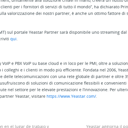
ent, unitamente alla soluzione chiavi in mano, creerà un flusso di
clienti per i fornitori di servizi di tutto il mondo”, ha dichiarato Pr
ulla valorizzazione dei nostri partner, è anche un ottimo fattore di 
(GMT) sul portale Yeastar Partner sarà disponibile uno streaming dal 
riviti
qui
.
 VoIP e PBX VoIP su base cloud e in loco per le PMI, oltre a soluzio
i colleghi e i clienti in modo più efficiente. Fondata nel 2006, Yea
e delle telecomunicazioni con una rete globale di partner e oltre 350
 usufruiscono di soluzioni di comunicazione flessibili e convenienti
te nel settore per le elevate prestazioni e l’innovazione. Per ulter
partner Yeastar, visitare
https://www.Yeastar.com/
.
 en el lugar de trabajo y
Yeastar aggiorna il p