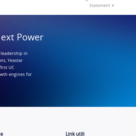
Statement
Next Power
 leadership in
ns, Yeastar
first UC
owth engines for
se
Link utili