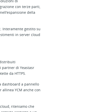
soluzioni di
grazione con terze parti,
nell’espansione della
t. Interamente gestito su
vestimenti in server cloud
istribuiti
 i partner di Yeastasr
otette da HTTPS.
La dashboard a pannello
tar allinea YCM anche con
 cloud, riteniamo che