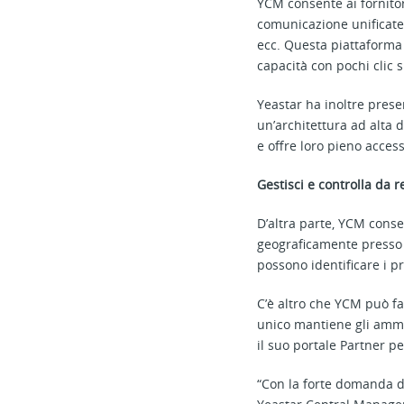
YCM consente ai fornitori
comunicazione unificate 
ecc. Questa piattaforma 
capacità con pochi clic s
Yeastar ha inoltre pres
un’architettura ad alta d
e offre loro pieno acces
Gestisci e controlla da
D’altra parte, YCM con
geograficamente presso i 
possono identificare i p
C’è altro che YCM può f
unico mantiene gli ammin
il suo portale Partner pe
“Con la forte domanda da