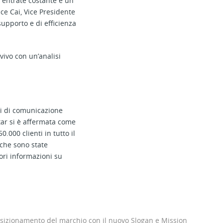
 entrate costante e un
ince Cai, Vice Presidente
supporto e di efficienza
vivo con un’analisi
ni di comunicazione
star si è affermata come
.000 clienti in tutto il
 che sono state
iori informazioni su
osizionamento del marchio con il nuovo Slogan e Mission