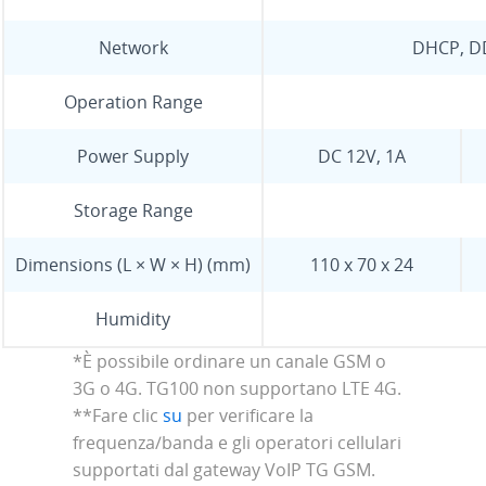
Network
DHCP, DD
Operation Range
Power Supply
DC 12V, 1A
Storage Range
Dimensions (L × W × H) (mm)
110 x 70 x 24
Humidity
*È possibile ordinare un canale GSM o
3G o 4G. TG100 non supportano LTE 4G.
**Fare clic
su
per verificare la
frequenza/banda e gli operatori cellulari
supportati dal gateway VoIP TG GSM.