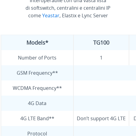
Interoperabile con una vasta lista
di softswitch, centralini e centralini IP
come
Yeastar
, Elastix e Lync Server
Models*
TG100
Number of Ports
1
GSM Frequency**
WCDMA Frequency**
4G Data
4G LTE Band**
Don’t support 4G LTE
D
Protocol