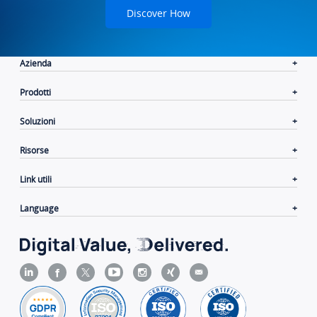
Grow the Next Power
Celebrating 20 years of leadership in business
communications, Yeastar doesn’t just build easy-first UC
platforms; we build growth engines for service providers.
Discover How
Azienda
Prodotti
Soluzioni