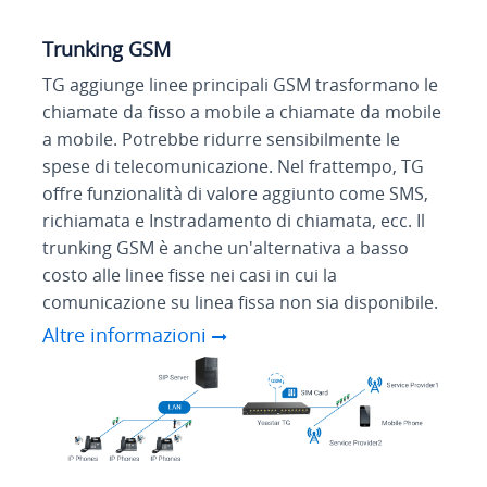
Servizio SMS massivo
La funzionalità SMS massivo di TG è un ottimo
strumento per implementare una campagna via
SMS. Con TG, l'invio di SMS massivi è a portata di
clic. Inserisci i numeri di telefono desiderati e i
contenuti dell'SMS nella GUI Web TG, ed ecco
fatto! La funzionalità di SMS massivi è facile da
usare, veloce e affidabile. TG fornisce anche API
per connettere un client SMS esterno.
Altre informazioni