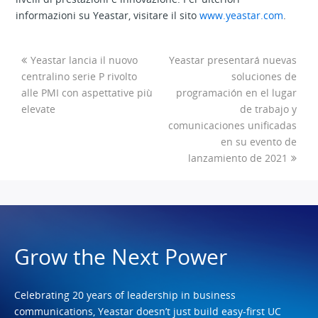
informazioni su Yeastar, visitare il sito
www.yeastar.com
.
Yeastar lancia il nuovo
Yeastar presentará nuevas
centralino serie P rivolto
soluciones de
alle PMI con aspettative più
programación en el lugar
elevate
de trabajo y
comunicaciones unificadas
en su evento de
lanzamiento de 2021
Grow the Next Power
Celebrating 20 years of leadership in business
communications, Yeastar doesn’t just build easy-first UC