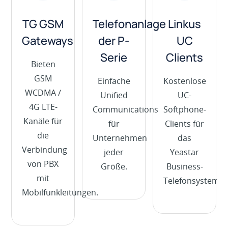
TG GSM
Telefonanlage
Linkus
Gateways
der P-
UC
Serie
Clients
Bieten
GSM
Einfache
Kostenlose
WCDMA /
Unified
UC-
4G LTE-
Communications
Softphone-
Kanäle für
für
Clients für
die
Unternehmen
das
Verbindung
jeder
Yeastar
von PBX
Größe.
Business-
mit
Telefonsystem.
Mobilfunkleitungen.