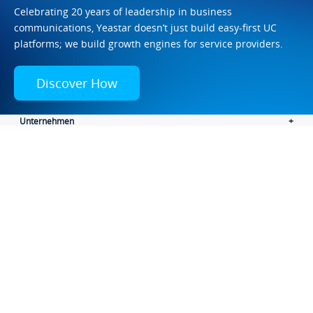
Celebrating 20 years of leadership in business
communications, Yeastar doesn’t just build easy-first UC
platforms; we build growth engines for service providers.
Discover How
Unternehmen
Produkte
Lösungen
Ressourcen
Nützliche Links
Language