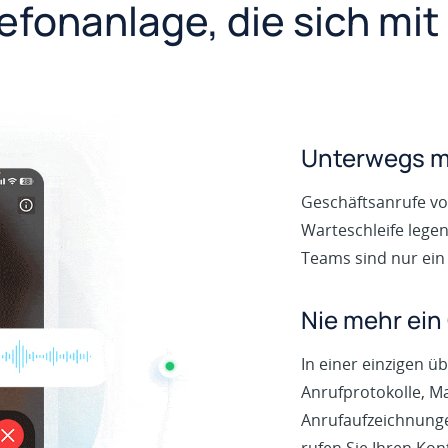
efonanlage, die sich mi
Unterwegs m
Geschäftsanrufe von
Warteschleife lege
Teams sind nur ein 
Nie mehr ein
In einer einzigen üb
Anrufprotokolle, M
Anrufaufzeichnunge
rufen Sie Ihren Kon