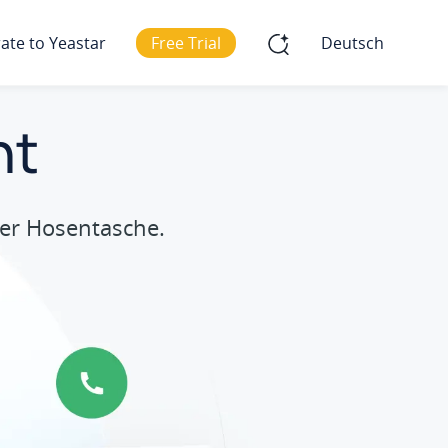
ate to Yeastar
Free Trial
Deutsch
nt
der Hosentasche.