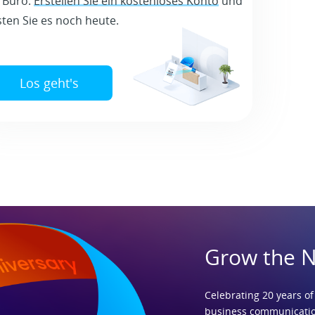
 Büro.
Erstellen Sie ein kostenloses Konto
und
sten Sie es noch heute.
Los geht's
Grow the 
Celebrating 20 years of
business communicatio