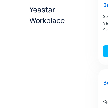
B
Yeastar
So
Workplace
Ve
Si
B
Op