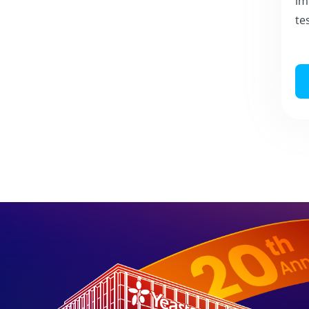
im
te