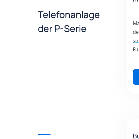
Telefonanlage
Ma
der P-Serie
de
so
Fu
B