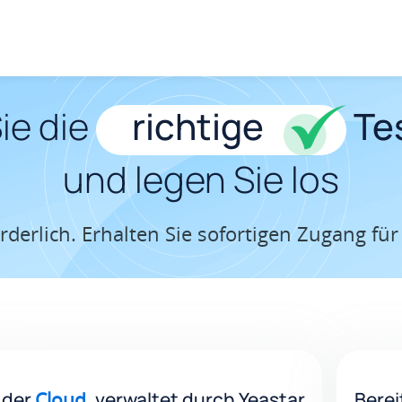
ie die
richtige
Te
und legen Sie los
rderlich. Erhalten Sie sofortigen Zugang fü
 der
Cloud
, verwaltet durch Yeastar
Berei