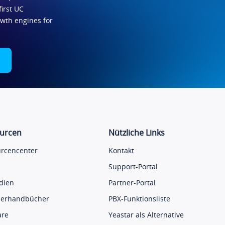
first UC
owth engines for
urcen
Nützliche Links
rcencenter
Kontakt
Support-Portal
udien
Partner-Portal
zerhandbücher
PBX-Funktionsliste
are
Yeastar als Alternative