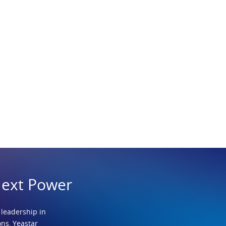
Next Power
 leadership in
ns, Yeastar