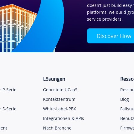
doesn’t just build easy-
platforms; we build gr
service providers.
Discover How
Lösungen
Resso
 P-Serie
Gehostete UCaaS
Ressou
Kontaktzentrum
Blog
 S-Serie
White-Label-PBX
Fallst
Integrationen & APIs
Benut
ment
Nach Branche
Firmw