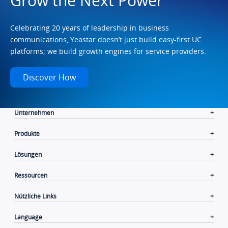
Grow the Next Power
Celebrating 20 years of leadership in business
communications, Yeastar doesn’t just build easy-first UC
platforms; we build growth engines for service providers.
Discover How
Unternehmen
Produkte
Lösungen
Ressourcen
Nützliche Links
Language