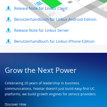
Release Note für Linkus Client
Benutzerhandbuch für Linkus Android Edition
Release Note für Linkus Server
Benutzerhandbuch für Linkus iPhone Edition
Grow the Next Power
Celebrating 20 years of leadership in business
communications, Yeastar doesn’t just build easy-first UC
platforms; we build growth engines for service providers.
Discover How