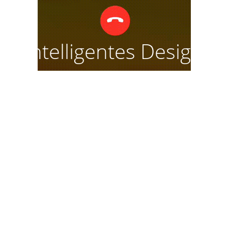
Intelligentes Design
und
Benutzerfreundlichkeit
Linkus wurde entwickelt, um Ihre Anruferfahrung so
angenehm wie möglich zu gestalten. Beim Wählen
werden die zugehörigen Nummern aus der Anrufliste
angezeigt. Speicherung der letzten Call-Transfer-Ziele,
sodass Sie sofort tippen können.