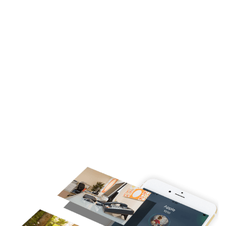
mit der
VoIP-Telefonanlage der S-Serie von Yeastar
und steigert die Effizienz durch konstante In-Office-
Erfahrung. Verpassen Sie bei der Arbeit außerhalb
des Büros arbeiten keine Anrufe mehr. Reduzieren
Sie die Kosten für mobile Sprachdienste durch
VoIP-Telefonanrufe, die über die Telefonanlage des
Unternehmens getätigt werden.