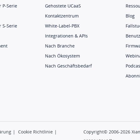
 P-Serie
Gehostete UCaaS
Ressou
Kontaktzentrum
Blog
 S-Serie
White-Label-PBX
Fallst
Integrationen & APIs
Benut
ment
Nach Branche
Firmw
Nach Ökosystem
Webin
Nach Geschäftsbedarf
Podcas
Abonn
ärung
|
Cookie Richtlinie
|
Copyright© 2006-2026 Xiam