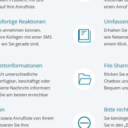
auf Ihre Anrufliste.
einen Anruf
ofortige Reaktionen
Umfassen
ufe annehmen können,
Erhalten Sie
ihre Kollegen mit einer SMS
wie Nebenst
l wo Sie gerade sind.
einem Klick.
itsinformationen
File-Shari
ch unterschiedliche
Klicken Sie
rfügbar, beschäftigt oder
Chatbox und 
nierte Nachricht informiert
Bequem und 
Sie am besten erreichbar
on
Bitte nich
sowie Anrufliste von Ihrem
Sie benötig
ieren Sie Ihre
Sie in den „