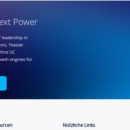
ext Power
 leadership in
ns, Yeastar
first UC
owth engines for
urcen
Nützliche Links