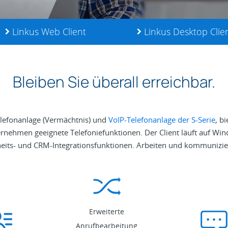
Linkus Web Client
Linkus Desktop Clien
Bleiben Sie überall erreichbar.
elefonanlage (Vermächtnis) und
VoIP-Telefonanlage der S-Serie
, b
ternehmen geeignete Telefoniefunktionen. Der Client läuft auf W
eits- und CRM-Integrationsfunktionen. Arbeiten und kommunizier
Erweiterte
Anrufbearbeitung