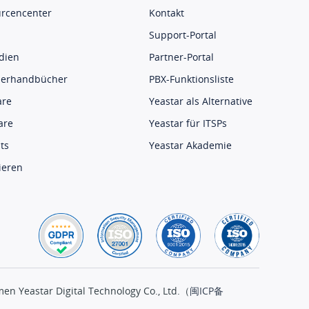
rcencenter
Kontakt
Support-Portal
udien
Partner-Portal
zerhandbücher
PBX-Funktionsliste
are
Yeastar als Alternative
are
Yeastar für ITSPs
ts
Yeastar Akademie
ieren
en Yeastar Digital Technology Co., Ltd.（
闽ICP备